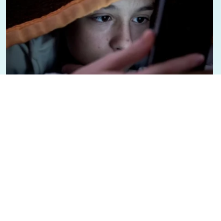
07/08/2026 - 1:12
Geral
Presidente Lula sancioana Lei que
aumenta punição a crimes digitais
contra crianças