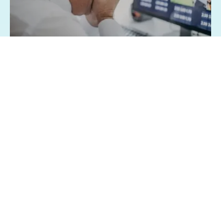
07/08/2026 - 1:15
Geral
Famílias brasileiras perderam R$ 62,5
bilhões para bets em 2025