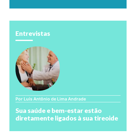
Entrevistas
Por Luís Antônio de Lima Andrade
Sua saúde e bem-estar estão
diretamente ligados à sua tireoide