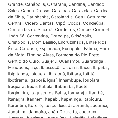
Grande, Canápolis, Canarana, Candiba, Cândido
Sales, Capim Grosso, Caraíbas, Caravelas, Cardeal
da Silva, Carinhanha, Catolândia, Catu, Caturama,
Central, Cícero Dantas, Cipó, Cocos, Condeúba,
Contendas do Sincorá, Cordeiros, Coribe, Coronel
João Sá, Correntina, Cotegipe, Crisópolis,
Cristópolis, Dom Basílio, Encruzilhada, Entre Rios,
Érico Cardoso, Esplanada, Eunápolis, Fátima, Feira
da Mata, Firmino Alves, Formosa do Rio Preto,
Gentio do Ouro, Guajeru, Guanambi, Guaratinga ,
Heliópolis, Iaçu, Ibiassucê, Ibicoara, Ibicuí, Ibipeba,
Ibipitanga, Ibiquera, Ibirapuã, Ibitiara, Ibititá,
Ibotirama, Igaporã, Iguaí, Inhambupe, Ipupiara,
Iraquara, Irecê, Itabela, Itaberaba, Itaetê,
Itagimirim, Itaguaçu da Bahia, Itamaraju, Itambé,
Itanagra, Itanhém, Itapebi, Itapetinga, Itapicuru,
Itarantim, Itororó, Ituaçu, Iuiu, Jaborandi, Jacaraci,
Jacobina, Jandaíra, João Dourado, Jucuruçu,