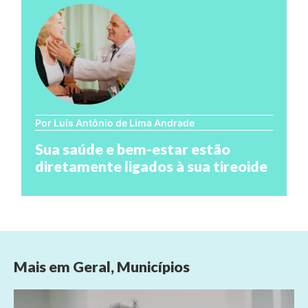
Por Luís Antônio de Lima Andrade
Sua saúde e bem-estar estão
diretamente ligados à sua tireoide
Mais em
Geral
,
Municípios