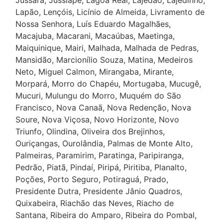
Jussara, Jussiape, Lagoa Real, Lajedão, Lajedinho,
Lapão, Lençóis, Licínio de Almeida, Livramento de
Nossa Senhora, Luís Eduardo Magalhães,
Macajuba, Macarani, Macaúbas, Maetinga,
Maiquinique, Mairi, Malhada, Malhada de Pedras,
Mansidão, Marcionílio Souza, Matina, Medeiros
Neto, Miguel Calmon, Mirangaba, Mirante,
Morpará, Morro do Chapéu, Mortugaba, Mucugê,
Mucuri, Mulungu do Morro, Muquém do São
Francisco, Nova Canaã, Nova Redenção, Nova
Soure, Nova Viçosa, Novo Horizonte, Novo
Triunfo, Olindina, Oliveira dos Brejinhos,
Ouriçangas, Ourolândia, Palmas de Monte Alto,
Palmeiras, Paramirim, Paratinga, Paripiranga,
Pedrão, Piatã, Pindaí, Piripá, Piritiba, Planalto,
Poções, Porto Seguro, Potiraguá, Prado,
Presidente Dutra, Presidente Jânio Quadros,
Quixabeira, Riachão das Neves, Riacho de
Santana, Ribeira do Amparo, Ribeira do Pombal,