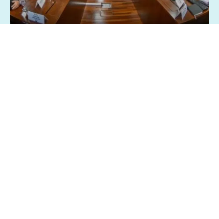
26/03/2025 - 8:28
Geral
Política
Centrais sindicai pedem isenção Imposto
de Renda sobre a participação nos lucros