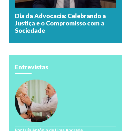
Dia da Advocacia: Celebrando a
Justiça e o Compromisso com a
Sociedade
Entrevistas
Por Luís Antônio de Lima Andrade