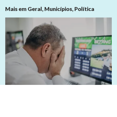
Mais em
Geral
,
Municípios
,
Política
07/08/2026 - 1:15
Geral
Famílias brasileiras perderam R$ 62,5
bilhões para bets em 2025