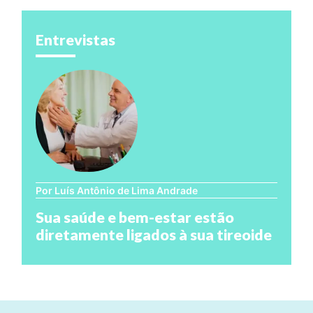
Entrevistas
Por Luís Antônio de Lima Andrade
Sua saúde e bem-estar estão
diretamente ligados à sua tireoide