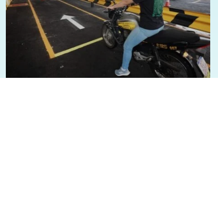
06/08/2026 - 22:07
Geral
Bahia
Exame toxicológico passa a ser
obrigatório para primeira CNH nas
categorias A e B também na Bahia