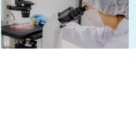
05/08/2026 - 22:03
Geral
Pelo segundo ano consecutivo, Natura
é a empresa mais inovadora do setor
de Cosméticos no Prêmio Valor
Inovação Brasil