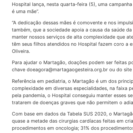
Hospital lança, nesta quarta-feira (5), uma campanh
é uma mãe”.
“A dedicação dessas mães é comovente e nos impulsi
também, que a sociedade apoia a causa da saúde da 
manter nossos serviços de alta complexidade que at
têm seus filhos atendidos no Hospital fazem coro a es
Oliveira.
Para ajudar o Martagão, doações podem ser feitas po
chave doeagora@martagaogesteira.org.br ou do site of
Referência em pediatria, o Martagão é um dos princi
complexidade em diversas especialidades, na faixa p
pela pandemia, o Hospital conseguiu manter esses s
tratarem de doenças graves que não permitem o adi
Com base em dados da Tabela SUS 2020, o Martagão 
quase a metade das cirurgias cardíacas feitas em cr
procedimentos em oncologia; 31% dos procedimentos