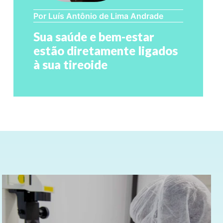
Por Luís Antônio de Lima Andrade
Sua saúde e bem-estar
estão diretamente ligados
à sua tireoide