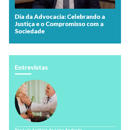
Dia da Advocacia: Celebrando a
Justiça e o Compromisso com a
Sociedade
Entrevistas
Por Luís Antônio de Lima Andrade