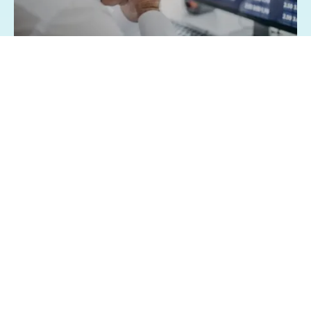
07/08/2026 - 1:15
Geral
Famílias brasileiras perderam R$ 62,5
bilhões para bets em 2025