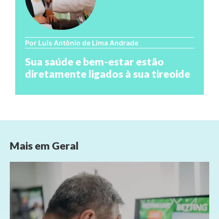
Por Luís Antônio de Lima Andrade
Sua saúde e bem-estar estão
diretamente ligados à sua tireoide
Mais em
Geral