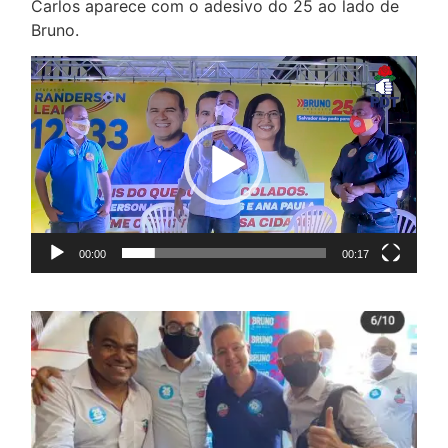
Carlos aparece com o adesivo do 25 ao lado de
Bruno.
Tocador
de
vídeo
00:00
00:17