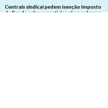
Centrais sindicai pedem isenção Imposto
de Renda sobre a participação nos lucros
19/03/2025 - 18:57
Geral