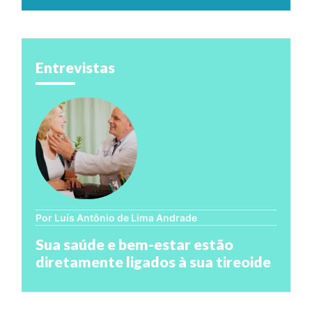
Entrevistas
Por Luís Antônio de Lima Andrade
Sua saúde e bem-estar estão
diretamente ligados à sua tireoide