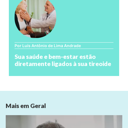
Por Luís Antônio de Lima Andrade
Sua saúde e bem-estar estão
diretamente ligados à sua tireoide
Mais em
Geral