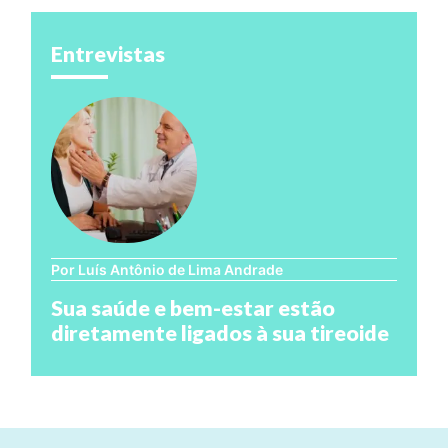
Entrevistas
Por Luís Antônio de Lima Andrade
Sua saúde e bem-estar estão
diretamente ligados à sua tireoide