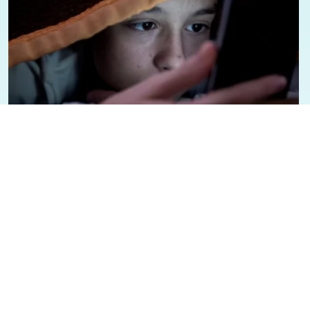
07/08/2026 - 1:12
Geral
Presidente Lula sancioana Lei que
aumenta punição a crimes digitais
contra crianças