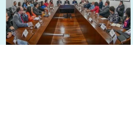
26/03/2025 - 8:28
Geral
Política
Centrais sindicai pedem isenção
Imposto de Renda sobre a
participação nos lucros