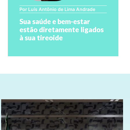
Por Luís Antônio de Lima Andrade
Sua saúde e bem-estar
estão diretamente ligados
à sua tireoide