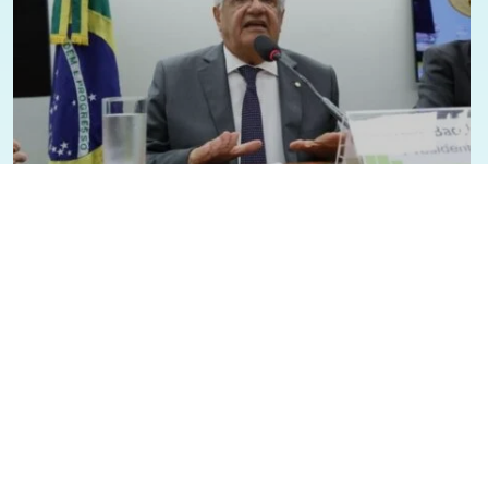
19/03/2025 - 18:57
Geral
Política
Deputado Bacelar assume presidência
da Comissão de Fiscalização
Financeira e Controle