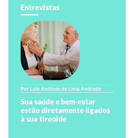
Entrevistas
Por Luís Antônio de Lima Andrade
Sua saúde e bem-estar
estão diretamente ligados
à sua tireoide