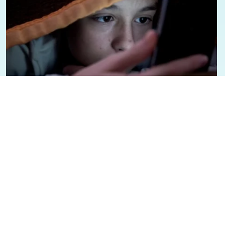
07/08/2026 - 1:12
Geral
Presidente Lula sancioana Lei que
aumenta punição a crimes digitais
contra crianças