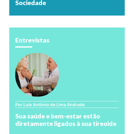
Sociedade
Entrevistas
Por Luís Antônio de Lima Andrade
Sua saúde e bem-estar estão
diretamente ligados à sua tireoide