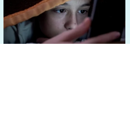
07/08/2026 - 1:12
Geral
Presidente Lula sancioana Lei que
aumenta punição a crimes digitais
contra crianças