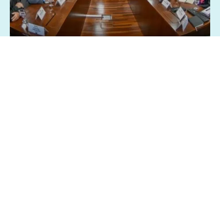
26/03/2025 - 8:28
Geral
Política
Centrais sindicai pedem isenção Imposto
de Renda sobre a participação nos lucros