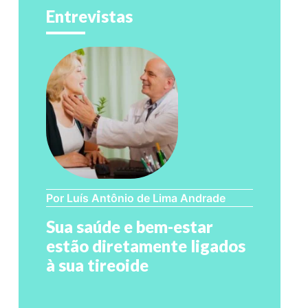
Entrevistas
Por Luís Antônio de Lima Andrade
Sua saúde e bem-estar
estão diretamente ligados
à sua tireoide