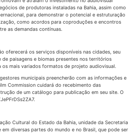
 promovam e atraiam o investimento no audiovisual
negócios de produtoras instaladas na Bahia, assim como
ernacional, para demonstrar o potencial e estruturação
alização, como acordos para coproduções e encontros
ntre as demandas contínuas.
 oferecerá os serviços disponíveis nas cidades, seu
e de paisagens e biomas presentes nos territórios
a os mais variados formatos de projeto audiovisual.
s gestores municipais preencherão com as informações e
ilm Commission cuidará do recebimento das
trução de um catálogo para publicação em seu site. O
3ZJePFrDSs2ZA7.
ação Cultural do Estado da Bahia, unidade da Secretaria
e em diversas partes do mundo e no Brasil, que pode ser