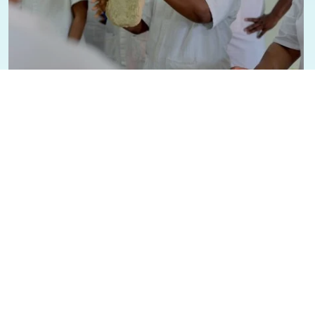
30/06/2026 - 22:05
Geral
Cidade
Prefeitura abre 75 vagas em cursos
gratuitos de qualificação profissional
com foco na indústria e serviços