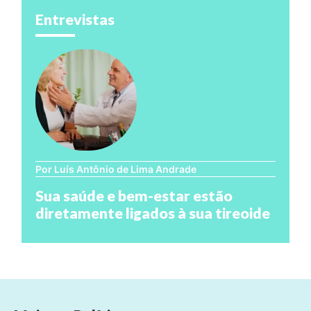
Entrevistas
Por Luís Antônio de Lima Andrade
Sua saúde e bem-estar estão
diretamente ligados à sua tireoide