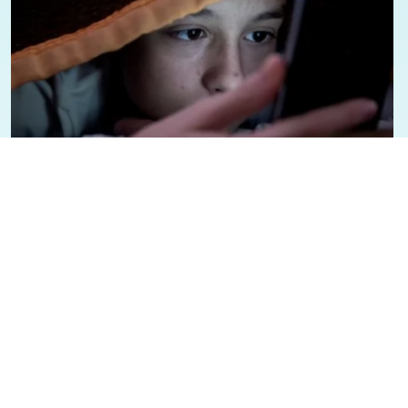
07/08/2026 - 1:12
Geral
Presidente Lula sancioana Lei que
aumenta punição a crimes digitais
contra crianças