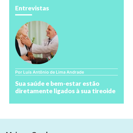
Entrevistas
Por Luís Antônio de Lima Andrade
Sua saúde e bem-estar estão
diretamente ligados à sua tireoide