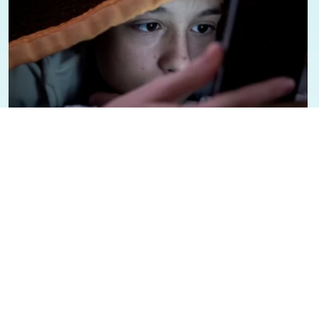
07/08/2026 - 1:12
Geral
Presidente Lula sancioana Lei que
aumenta punição a crimes digitais
contra crianças