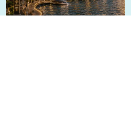
03/07/2026 - 15:13
Geral
Exposição fotográfica no Shopping da
Bahia revisita o passado e imagina o
futuro de Salvador