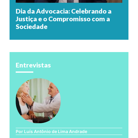
Dia da Advocacia: Celebrando a
Justiça e o Compromisso com a
Sociedade
Entrevistas
Por Luís Antônio de Lima Andrade