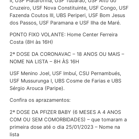
II, USF Plataforma, USF Tubarão, USF Alto do
Cruzeiro, USF Nova Constituinte, USF Congo, USF
Fazenda Coutos III, UBS Periperi, USF Bom Jesus
dos Passos, USF Paramana e USF Ilha de Maré.
PONTO FIXO VOLANTE: Home Center Ferreira
Costa (8H às 16H)
2ª DOSE DA CORONAVAC – 18 ANOS OU MAIS –
NOME NA LISTA – 8H ÀS 16H
USF Menino Joel, USF Imbuí, CSU Pernambués,
USF Mussurunga I, UBS Cosme de Farias e UBS
Sérgio Arouca (Paripe).
Confira os aprazamentos:
2ª DOSE DA PFIZER BABY (6 MESES A 4 ANOS
COM OU SEM COMORBIDADES) – que tomaram a
primeira dose até o dia 25/01/2023 – Nome na
lista