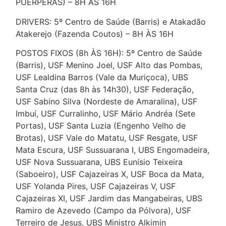
PUÉRPERAS) – 8H ÀS 16H
DRIVERS: 5º Centro de Saúde (Barris) e Atakadão
Atakerejo (Fazenda Coutos) – 8H ÀS 16H
POSTOS FIXOS (8h ÀS 16H): 5º Centro de Saúde
(Barris), USF Menino Joel, USF Alto das Pombas,
USF Lealdina Barros (Vale da Muriçoca), UBS
Santa Cruz (das 8h às 14h30), USF Federação,
USF Sabino Silva (Nordeste de Amaralina), USF
Imbuí, USF Curralinho, USF Mário Andréa (Sete
Portas), USF Santa Luzia (Engenho Velho de
Brotas), USF Vale do Matatu, USF Resgate, USF
Mata Escura, USF Sussuarana I, UBS Engomadeira,
USF Nova Sussuarana, UBS Eunísio Teixeira
(Saboeiro), USF Cajazeiras X, USF Boca da Mata,
USF Yolanda Pires, USF Cajazeiras V, USF
Cajazeiras XI, USF Jardim das Mangabeiras, UBS
Ramiro de Azevedo (Campo da Pólvora), USF
Terreiro de Jesus, UBS Ministro Alkimin