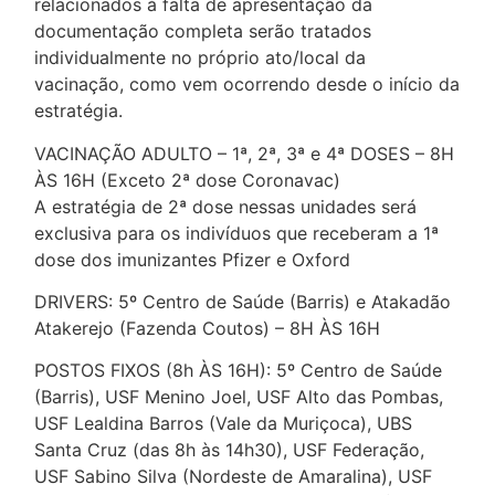
relacionados à falta de apresentação da
documentação completa serão tratados
individualmente no próprio ato/local da
vacinação, como vem ocorrendo desde o início da
estratégia.
VACINAÇÃO ADULTO – 1ª, 2ª, 3ª e 4ª DOSES – 8H
ÀS 16H (Exceto 2ª dose Coronavac)
A estratégia de 2ª dose nessas unidades será
exclusiva para os indivíduos que receberam a 1ª
dose dos imunizantes Pfizer e Oxford
DRIVERS: 5º Centro de Saúde (Barris) e Atakadão
Atakerejo (Fazenda Coutos) – 8H ÀS 16H
POSTOS FIXOS (8h ÀS 16H): 5º Centro de Saúde
(Barris), USF Menino Joel, USF Alto das Pombas,
USF Lealdina Barros (Vale da Muriçoca), UBS
Santa Cruz (das 8h às 14h30), USF Federação,
USF Sabino Silva (Nordeste de Amaralina), USF