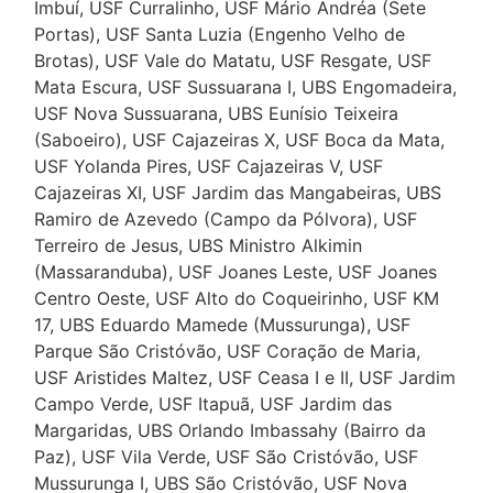
Imbuí, USF Curralinho, USF Mário Andréa (Sete
Portas), USF Santa Luzia (Engenho Velho de
Brotas), USF Vale do Matatu, USF Resgate, USF
Mata Escura, USF Sussuarana I, UBS Engomadeira,
USF Nova Sussuarana, UBS Eunísio Teixeira
(Saboeiro), USF Cajazeiras X, USF Boca da Mata,
USF Yolanda Pires, USF Cajazeiras V, USF
Cajazeiras XI, USF Jardim das Mangabeiras, UBS
Ramiro de Azevedo (Campo da Pólvora), USF
Terreiro de Jesus, UBS Ministro Alkimin
(Massaranduba), USF Joanes Leste, USF Joanes
Centro Oeste, USF Alto do Coqueirinho, USF KM
17, UBS Eduardo Mamede (Mussurunga), USF
Parque São Cristóvão, USF Coração de Maria,
USF Aristides Maltez, USF Ceasa I e II, USF Jardim
Campo Verde, USF Itapuã, USF Jardim das
Margaridas, UBS Orlando Imbassahy (Bairro da
Paz), USF Vila Verde, USF São Cristóvão, USF
Mussurunga I, UBS São Cristóvão, USF Nova