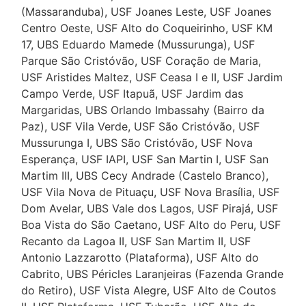
(Massaranduba), USF Joanes Leste, USF Joanes
Centro Oeste, USF Alto do Coqueirinho, USF KM
17, UBS Eduardo Mamede (Mussurunga), USF
Parque São Cristóvão, USF Coração de Maria,
USF Aristides Maltez, USF Ceasa I e II, USF Jardim
Campo Verde, USF Itapuã, USF Jardim das
Margaridas, UBS Orlando Imbassahy (Bairro da
Paz), USF Vila Verde, USF São Cristóvão, USF
Mussurunga I, UBS São Cristóvão, USF Nova
Esperança, USF IAPI, USF San Martin I, USF San
Martim III, UBS Cecy Andrade (Castelo Branco),
USF Vila Nova de Pituaçu, USF Nova Brasília, USF
Dom Avelar, UBS Vale dos Lagos, USF Pirajá, USF
Boa Vista do São Caetano, USF Alto do Peru, USF
Recanto da Lagoa II, USF San Martim II, USF
Antonio Lazzarotto (Plataforma), USF Alto do
Cabrito, UBS Péricles Laranjeiras (Fazenda Grande
do Retiro), USF Vista Alegre, USF Alto de Coutos