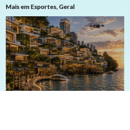
Mais em
Esportes
,
Geral
03/07/2026 - 15:13
Geral
Exposição fotográfica no Shopping da
Bahia revisita o passado e imagina o
futuro de Salvador