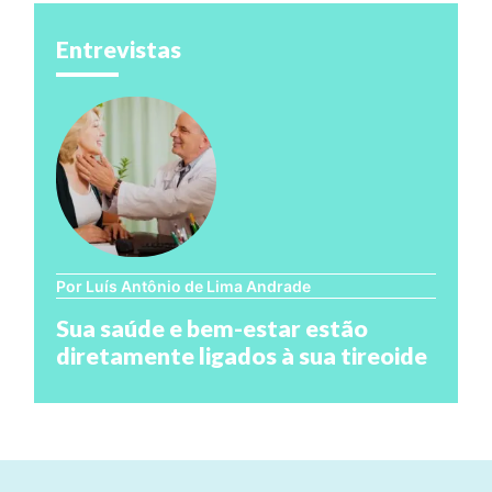
Entrevistas
Por Luís Antônio de Lima Andrade
Sua saúde e bem-estar estão
diretamente ligados à sua tireoide