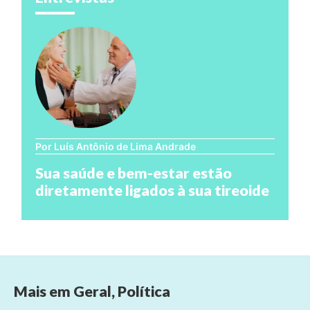
Por Luís Antônio de Lima Andrade
Sua saúde e bem-estar estão
diretamente ligados à sua tireoide
Mais em
Geral
,
Política