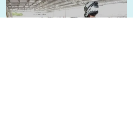
06/08/2026 - 22:07
Geral
Bahia
Exame toxicológico passa a ser
obrigatório para primeira CNH nas
categorias A e B também na Bahia