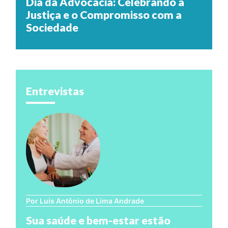
Dia da Advocacia: Celebrando a
Justiça e o Compromisso com a
Sociedade
Entrevistas
Por Luís Antônio de Lima Andrade
Sua saúde e bem-estar estão