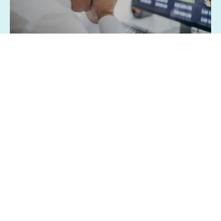
07/08/2026 - 1:15
Geral
Famílias brasileiras perderam R$ 62,5
bilhões para bets em 2025