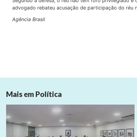
Segundo a defesa, o réu não tem foro privilegiado e d
advogado rebateu acusação de participação do réu 
Agência Brasil
Mais em
Política