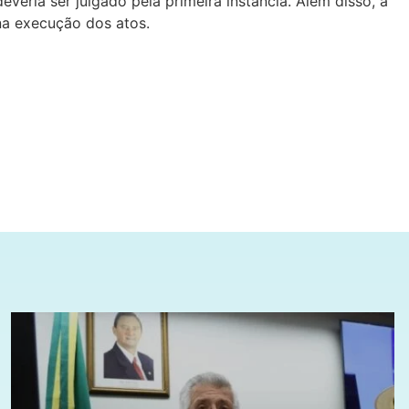
everia ser julgado pela primeira instância. Além disso, a
na execução dos atos.