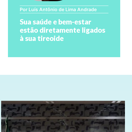
Por Luís Antônio de Lima Andrade
Sua saúde e bem-estar
estão diretamente ligados
à sua tireoide