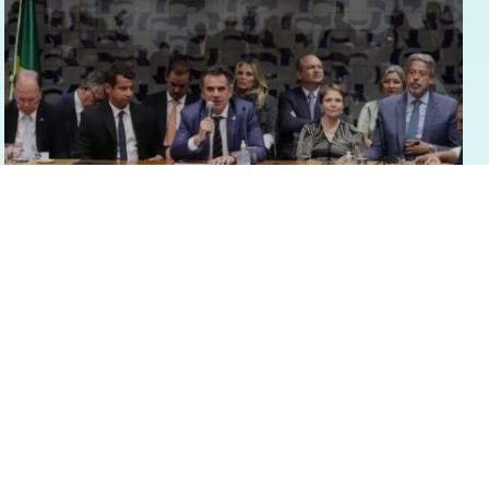
19/03/2025 - 8:30
Geral
Brasil
PP aprova por unanimidade criação de
federação com União Brasil