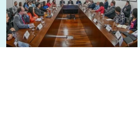
26/03/2025 - 8:28
Geral
Política
Centrais sindicai pedem isenção
Imposto de Renda sobre a
participação nos lucros