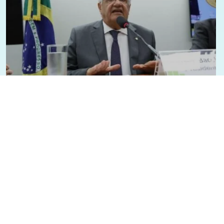
19/03/2025 - 18:57
Geral
Política
Deputado Bacelar assume presidência
da Comissão de Fiscalização
Financeira e Controle