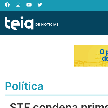
Política
STF condena prime