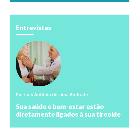
Entrevistas
Por Luís Antônio de Lima Andrade
Sua saúde e bem-estar estão
diretamente ligados à sua tireoide