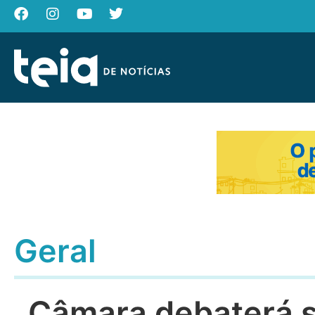
Geral
Câmara debaterá s