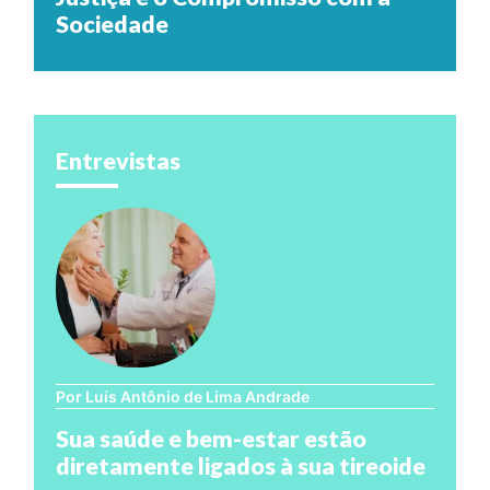
Sociedade
Entrevistas
Por Luís Antônio de Lima Andrade
Sua saúde e bem-estar estão
diretamente ligados à sua tireoide