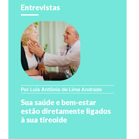
Entrevistas
Por Luís Antônio de Lima Andrade
Sua saúde e bem-estar
estão diretamente ligados
à sua tireoide