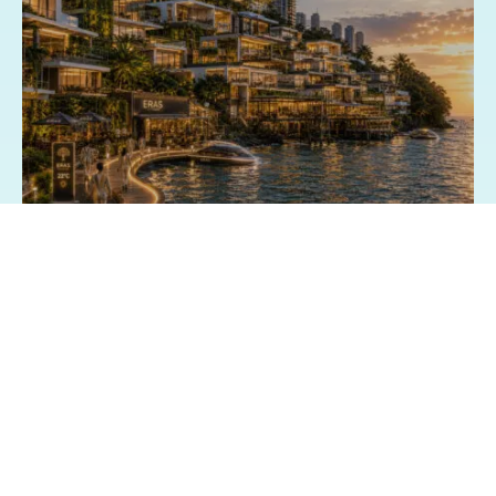
03/07/2026 - 15:13
Geral
Exposição fotográfica no Shopping da
Bahia revisita o passado e imagina o
futuro de Salvador
30/06/2026 - 22:05
Geral