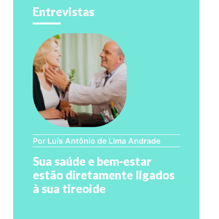
Entrevistas
Por Luís Antônio de Lima Andrade
Sua saúde e bem-estar
estão diretamente ligados
à sua tireoide