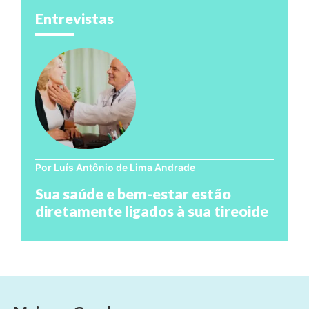
Entrevistas
Por Luís Antônio de Lima Andrade
Sua saúde e bem-estar estão
diretamente ligados à sua tireoide