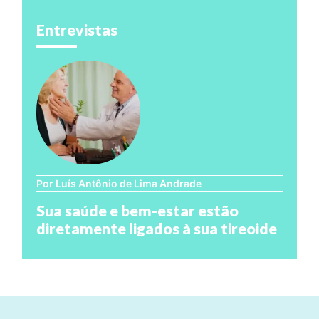
Entrevistas
Por Luís Antônio de Lima Andrade
Sua saúde e bem-estar estão
diretamente ligados à sua tireoide