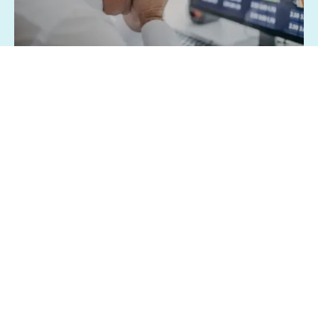
07/08/2026 - 1:15
Geral
Famílias brasileiras perderam R$ 62,5
bilhões para bets em 2025