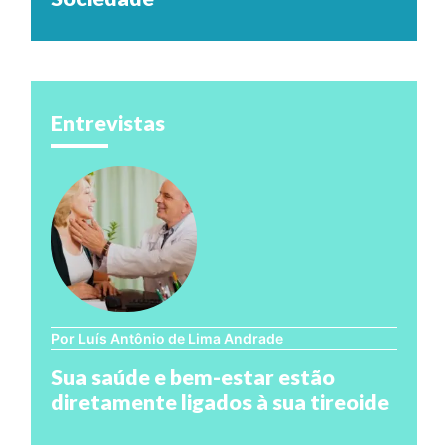
Entrevistas
Por Luís Antônio de Lima Andrade
Sua saúde e bem-estar estão
diretamente ligados à sua tireoide