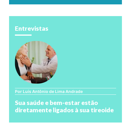
Entrevistas
Por Luís Antônio de Lima Andrade
Sua saúde e bem-estar estão
diretamente ligados à sua tireoide