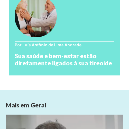
Por Luís Antônio de Lima Andrade
Sua saúde e bem-estar estão
diretamente ligados à sua tireoide
Mais em
Geral