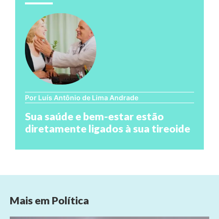
Por Luís Antônio de Lima Andrade
Sua saúde e bem-estar estão
diretamente ligados à sua tireoide
Mais em
Política