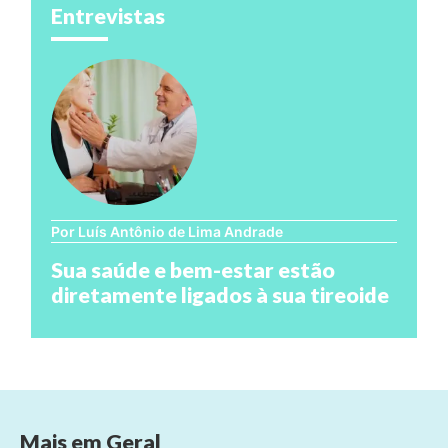
Entrevistas
Por Luís Antônio de Lima Andrade
Sua saúde e bem-estar estão
diretamente ligados à sua tireoide
Mais em
Geral