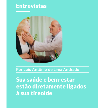
Entrevistas
Por Luís Antônio de Lima Andrade
Sua saúde e bem-estar
estão diretamente ligados
à sua tireoide