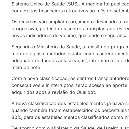
Sistema Único de Saúde (SUS). A medida foi publicada
com efeitos financeiros retroativos ao mês de setemb
Os recursos vão ampliar o orçamento destinado a tr
progressiva, podendo os centros transplantadores r
novos indicadores de volume, qualidade e segurança.
Segundo o Ministério da Saúde, a revisão do programa
metodologias e métodos estabelecidos anteriormente
adequado de fundos aos serviços”, informou a Coord
meio de nota.
Com a nova classificação, os centros transplantador
consecutivos e ininterruptos, terão acesso ao aport
adquiridos após a revisão do Qualidot.
A nova classificação dos estabelecimentos já havia s
quando também foram estabelecidos os percentuais fi
80%, para os estabelecimentos classificados como ní
De acordo com o Ministério da Saúde, de janeiro a a