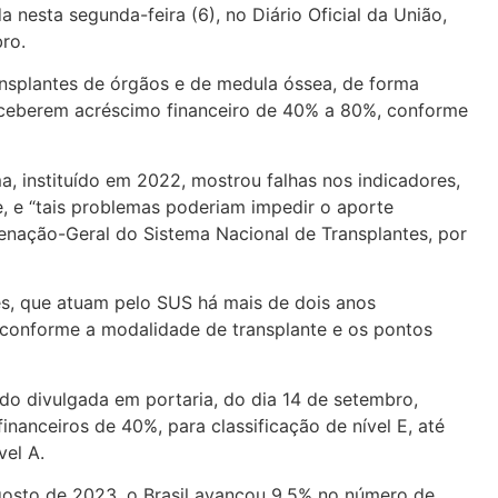
 nesta segunda-feira (6), no Diário Oficial da União,
ro.
ansplantes de órgãos e de medula óssea, de forma
eceberem acréscimo financeiro de 40% a 80%, conforme
, instituído em 2022, mostrou falhas nos indicadores,
, e “tais problemas poderiam impedir o aporte
enação-Geral do Sistema Nacional de Transplantes, por
es, que atuam pelo SUS há mais de dois anos
e conforme a modalidade de transplante e os pontos
ido divulgada em portaria, do dia 14 de setembro,
nanceiros de 40%, para classificação de nível E, até
vel A.
gosto de 2023, o Brasil avançou 9,5% no número de