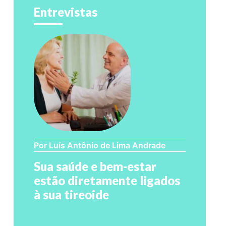
Entrevistas
Por Luís Antônio de Lima Andrade
Sua saúde e bem-estar
estão diretamente ligados
à sua tireoide