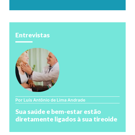
Entrevistas
Por Luís Antônio de Lima Andrade
Sua saúde e bem-estar estão
diretamente ligados à sua tireoide